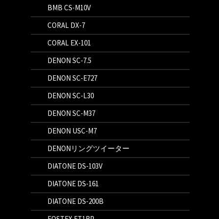
BMB CS-M10V
CORAL DX-7
CORAL EX-101
DENON SC-7.5
DENON SC-E727
DENON SC-L30
DENON SC-M37
DENON USC-M7
DENONリングツイーター
DIATONE DS-103V
DIATONE DS-161
DIATONE DS-200B
FOSTEX FT1RP