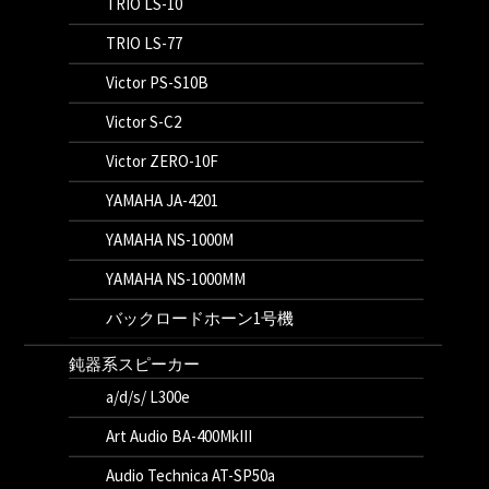
TRIO LS-10
TRIO LS-77
Victor PS-S10B
Victor S-C2
Victor ZERO-10F
YAMAHA JA-4201
YAMAHA NS-1000M
YAMAHA NS-1000MM
バックロードホーン1号機
鈍器系スピーカー
a/d/s/ L300e
Art Audio BA-400MkIII
Audio Technica AT-SP50a