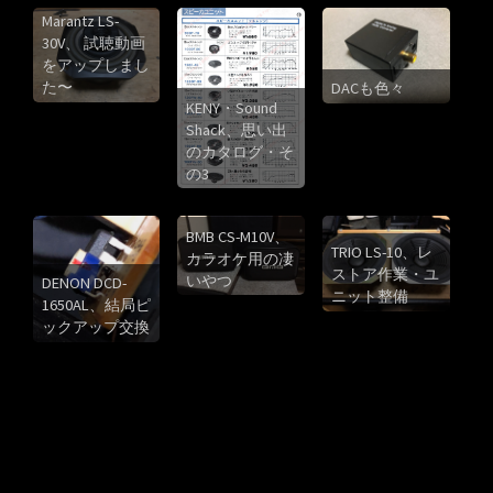
Marantz LS-
30V、 試聴動画
をアップしまし
た〜
DACも色々
KENY・Sound
Shack、思い出
のカタログ・そ
の3
BMB CS-M10V、
TRIO LS-10、レ
カラオケ用の凄
ストア作業・ユ
いやつ
DENON DCD-
ニット整備
1650AL、結局ピ
ックアップ交換