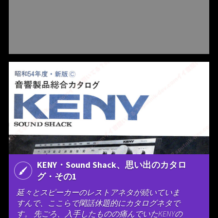
KENY・Sound Shack、思い出のカタロ
グ・その1
延々とスピーカーのレストアネタが続いていま
すんで、ここらで閑話休題的にカタログネタで
す。 先ごろ、入手したものの痛んでいたKENYの