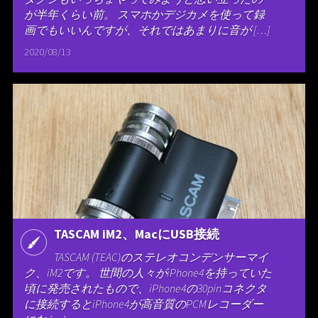
が半年くらい前。 スマホかデジカメを使って録
画でもいいんですが、それではあまりに音が […]
2020/08/13
TASCAM iM2、MacにUSB接続
TASCAM (TEAC)のステレオコンデンサーマイ
ク、iM2です。 世間の人々がiPhone4を持っていた
頃に発売されたもので、iPhone4の30pinコネクタ
に接続するとiPhone4が高音質のPCMレコーダー