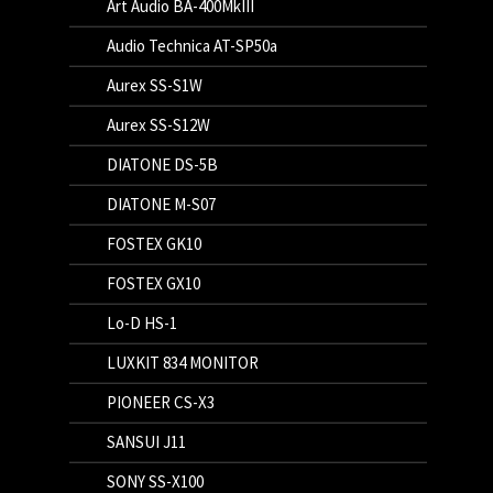
Art Audio BA-400MkIII
Audio Technica AT-SP50a
Aurex SS-S1W
Aurex SS-S12W
DIATONE DS-5B
DIATONE M-S07
FOSTEX GK10
FOSTEX GX10
Lo-D HS-1
LUXKIT 834 MONITOR
PIONEER CS-X3
SANSUI J11
SONY SS-X100