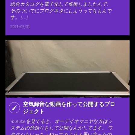
総合カタログを電子化して修復しましたんで、
そのついでにブログネタにしようってなもんで
す。 […]
2021/03/31
空気録音な動画を作って公開するプロ
ジェクト
Youtubeを見てると、オーデイオマニヤな方はシ
ステムの音録りをして公開なんかしてます。 ワ
タクシもいっちょやってみようと思い立ったの