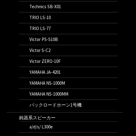
Technics SB-X01
TRIO LS-10
TRIO LS-77
Victor PS-S10B
Victor S-C2
Victor ZERO-10F
YAMAHA JA-4201
YAMAHA NS-1000M
YAMAHA NS-1000MM
バックロードホーン1号機
鈍器系スピーカー
a/d/s/ L300e