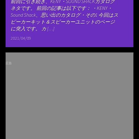
前回に引き続き、KENY・SOUND SHACKカタログ
ネタです。 前回の記事は以下です： ・KENY・
Sound Shack、思い出のカタログ・その1 今回はス
ピーカーキット＆スピーカーユニットのページ
に突入です。 カ […]
2021/04/09
広告