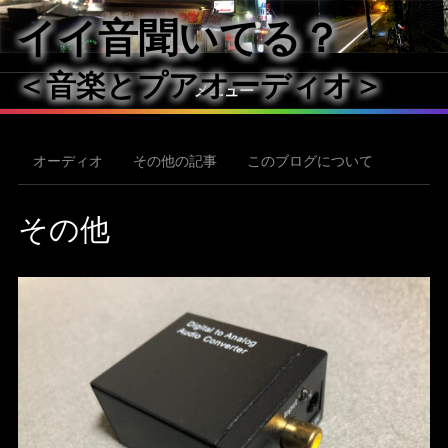
イイ音聞いてる？
＜音楽とプアオーディオ＞
メニュー
オーディオ
その他の記事
このブログについて
その他