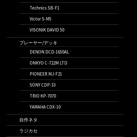
Technics SB-F1
Victor S-M5
VISONIK DAVID 50
プレーヤー/デッキ
DENON DCD-1650AL
ONKYO C-722M LTD
PIONEER MJ-F21
SONY CDP-33
TRIO KP-7070
YAMAHA CDX-10
自作ネタ
ラジカセ