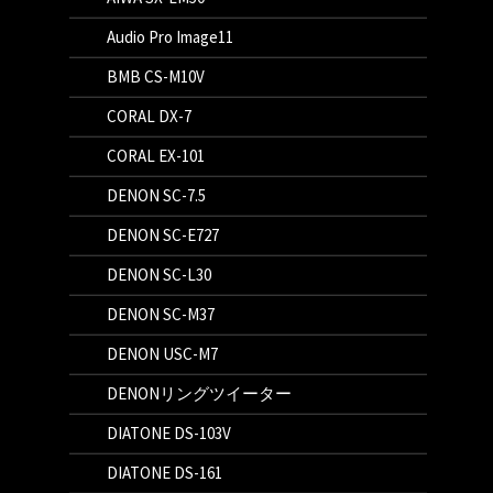
Audio Pro Image11
BMB CS-M10V
CORAL DX-7
CORAL EX-101
DENON SC-7.5
DENON SC-E727
DENON SC-L30
DENON SC-M37
DENON USC-M7
DENONリングツイーター
DIATONE DS-103V
DIATONE DS-161