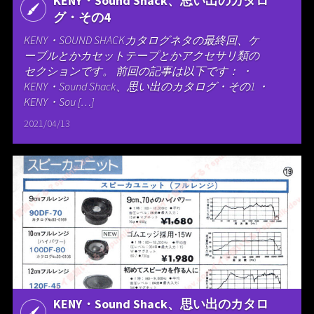
KENY・Sound Shack、思い出のカタロ
グ・その4
KENY・SOUND SHACKカタログネタの最終回、ケ
ーブルとかカセットテープとかアクセサリ類の
セクションです。 前回の記事は以下です： ・
KENY・Sound Shack、思い出のカタログ・その1 ・
KENY・Sou […]
2021/04/13
KENY・Sound Shack、思い出のカタロ