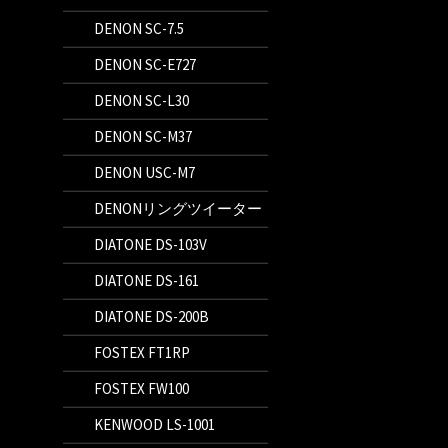
DENON SC-7.5
DENON SC-E727
DENON SC-L30
DENON SC-M37
DENON USC-M7
DENONリングツイーター
DIATONE DS-103V
DIATONE DS-161
DIATONE DS-200B
FOSTEX FT1RP
FOSTEX FW100
KENWOOD LS-1001