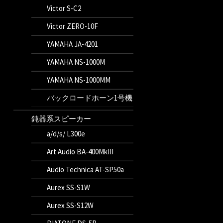
Victor S-C2
Victor ZERO-10F
YAMAHA JA-4201
YAMAHA NS-1000M
YAMAHA NS-1000MM
バックロードホーン1号機
鈍器系スピーカー
a/d/s/ L300e
Art Audio BA-400MkIII
Audio Technica AT-SP50a
Aurex SS-S1W
Aurex SS-S12W