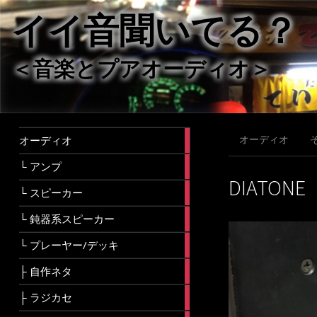
イイ音聞いてる？
＜音楽とプアオーディオ＞
28
オーディオ
オーディオ
articles
16
└ アンプ
articles
DIATONE
128
└ スピーカー
articles
58
└ 鈍器系スピーカー
articles
11
└ プレーヤー/デッキ
articles
5
├ 自作ネタ
articles
2
├ ラジカセ
articles