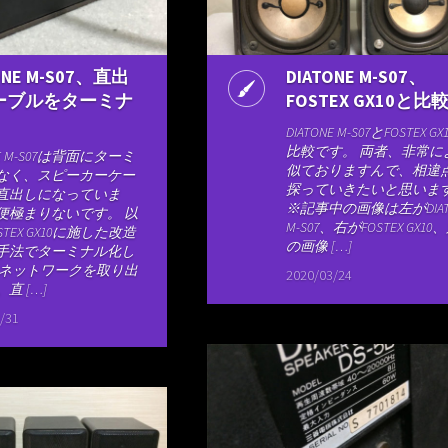
ONE M-S07、直出
DIATONE M-S07、
ーブルをターミナ
FOSTEX GX10と比
DIATONE M-S07とFOSTEX GX
比較です。 両者、非常に
NE M-S07は背面にターミ
似ておりますんで、相違
なく、スピーカーケー
探っていきたいと思いま
直出しになっていま
※記事中の画像は左がDIAT
便極まりないです。 以
M-S07、右がFOSTEX GX1
STEX GX10に施した改造
の画像 […]
手法でターミナル化し
 ネットワークを取り出
2020/03/24
直 […]
/31