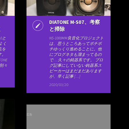
DIATONE M-S07、考察
較
と掃除
10と
NS-1000MM良音化プロジェクト
よく
は、思うところあってボチボ
点を
チゆっくり進めることに。他
す。
にブログネタも溜まってるの
ONE
で… 久々の鈍器系です。 ブロ
0、別々
グ記事にしていない鈍器系ス
ピーカーはまだまだあります
が、早く記事 […]
2020/03/20
広告