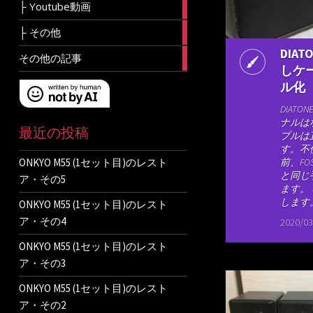
8
├ Youtube動画
articles
7
├ その他
articles
DIAT
3
その他の記事
articles
しケ
ル化
DIATO
ナルは
最近の投稿
ブルは
す。不
ONKYO M55 (1セット目)のレスト
前、FO
と同じ
ア・その5
ます。
します。
ONKYO M55 (1セット目)のレスト
ア・その4
2020/03
ONKYO M55 (1セット目)のレスト
ア・その3
ONKYO M55 (1セット目)のレスト
ア・その2