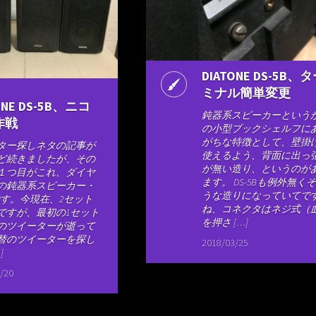
DIATONE DS-5B、
ミナル簡単変更
ONE DS-5B、ニコ
鈍器系スピーカーという
作戦
の小型ブックシェルフに
がちな特徴として、壁掛
ター探しネタの記事が
使えるよう、背面に出っ
ど続きましたが、その
が無い造り、というのが
１つ目がこれ、ダイヤ
ます。 DS-5Bも例外無く
の鈍器系スピーカー・
うな造りになっていてで
Bです。今現在、2セット
ね、コネクタはネジ式（
ですが、最初の1セット
を押さ […]
のツイーターが逝って
替のツイーターを探し
2018/03/25
]
/20