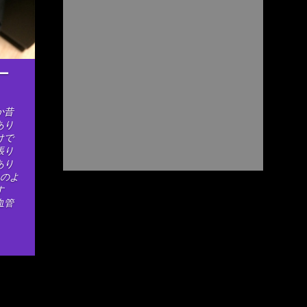
ター
か昔
あり
けで
張り
あり
そのよ
す
血管