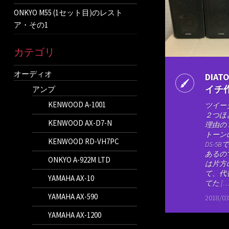
ONKYO M55 (1セット目)のレスト
ア・その1
カテゴリ
オーディオ
DIAT
イチ
アンプ
KENWOOD A-1001
ツイー
２つほ
KENWOOD AX-D7-N
理由の
トーン
KENWOOD RD-VH7PC
DS-5
あるの
ONKYO A-922M LTD
は片方
て、代
YAMAHA AX-10
てた […
YAMAHA AX-590
2018/03
YAMAHA AX-1200