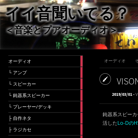
イイ音聞いてる？
＜音楽とプアオーディオ＞
28
オーディオ
オーディオ
articles
16
└ アンプ
articles
VIS
128
└ スピーカー
articles
58
2019/03/01 -
V
└ 鈍器系スピーカー
articles
11
└ プレーヤー/デッキ
articles
鈍器系スピーカー
5
├ 自作ネタ
articles
活した
Lo-DのH
2
├ ラジカセ
articles