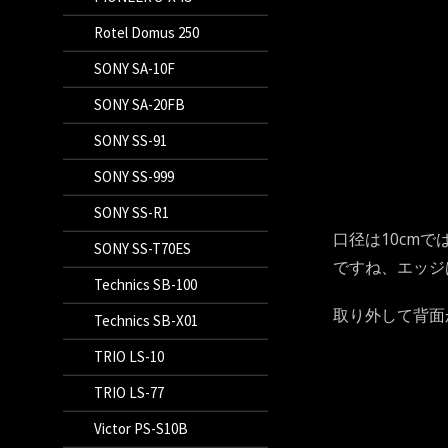
Rotel Domus 250
SONY SA-10F
SONY SA-20FB
SONY SS-91
SONY SS-999
SONY SS-R1
口径は10cm
SONY SS-T70ES
ですね、エッジ
Technics SB-100
取り外して背面
Technics SB-X01
TRIO LS-10
TRIO LS-77
Victor PS-S10B