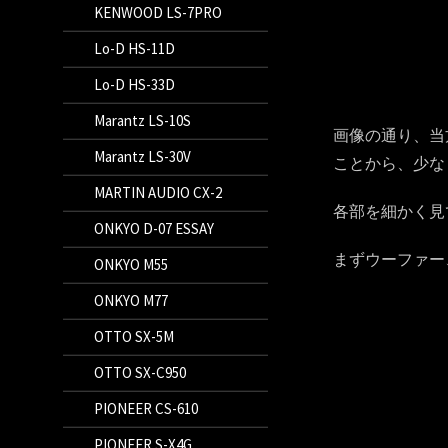
KENWOOD LS-7PRO
Lo-D HS-11D
Lo-D HS-33D
Marantz LS-10S
画像の通り、当方
Marantz LS-30V
ことから、少な
MARTIN AUDIO CX-2
各部を細かく見
ONKYO D-07 ESSAY
まずウーファー
ONKYO M55
ONKYO M77
OTTO SX-5M
OTTO SX-C950
PIONEER CS-610
PIONEER S-X4G