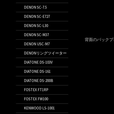
DENON SC-7.5
DENON SC-E727
DENON SC-L30
DENON SC-M37
背面のバックプ
DENON USC-M7
DENONリングツイーター
DIATONE DS-103V
DIATONE DS-161
DIATONE DS-200B
FOSTEX FT1RP
FOSTEX FW100
KENWOOD LS-1001