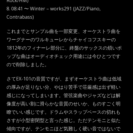
Rock/HM)
8. 08:41 〜 Winter – works291 (JAZZ/Piano,
Contrabass)
これまでとサンプル曲を一部変更、オーケストラ曲を
ワーグナーのワルキューレからチャイコフスキーの
1812年のフィナーレ部分に、終盤のサックスの煩いポ
ップな曲はオーディオチェック用途には今ひとつです
ので削除しました。
さてEX-101の音質ですが、まずオーケストラ曲は低域
の厚みが足りない分、やはり苦手で荘厳感は出ず軽い
感じになってしまいます。管弦楽曲やジャズなどは解
像度が高い割に滑らかな音質のせいか、ものすごく明
瞭でいい感じです。ドラムやスラップベースの切れも
さすが小型密閉型と言った感じ。ただテンモニと似た
傾向ですが、テンモニほど気難しく硬い音ではないで