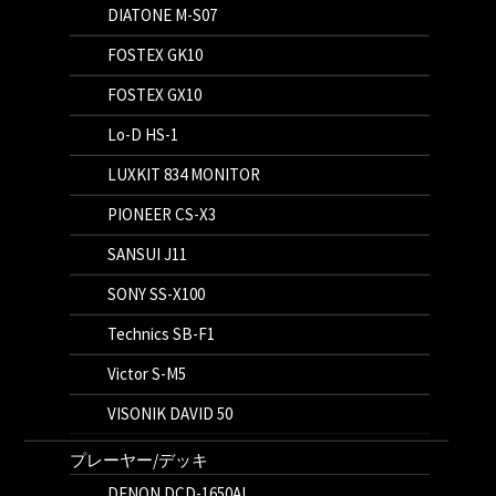
DIATONE M-S07
FOSTEX GK10
FOSTEX GX10
Lo-D HS-1
LUXKIT 834 MONITOR
PIONEER CS-X3
SANSUI J11
SONY SS-X100
Technics SB-F1
Victor S-M5
VISONIK DAVID 50
プレーヤー/デッキ
DENON DCD-1650AL