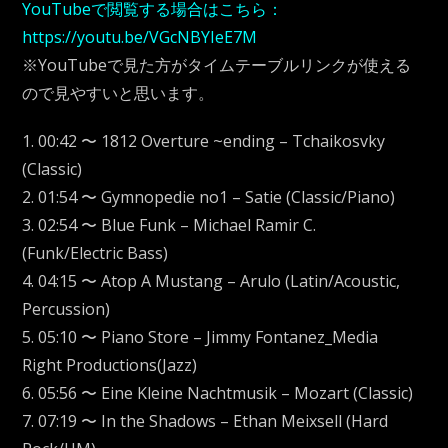
YouTubeで閲覧する場合はこちら：
https://youtu.be/VGcNBYIeE7M
※YouTubeで見た方がタイムテーブルリンクが使える
ので見やすいと思います。
1. 00:42 〜 1812 Overture ~ending – Tchaikosvky
(Classic)
2. 01:54 〜 Gymnopedie no1 – Satie (Classic/Piano)
3. 02:54 〜 Blue Funk – Michael Ramir C.
(Funk/Electric Bass)
4. 04:15 〜 Atop A Mustang – Arulo (Latin/Acoustic,
Percussion)
5. 05:10 〜 Piano Store – Jimmy Fontanez_Media
Right Productions(Jazz)
6. 05:56 〜 Eine Kleine Nachtmusik – Mozart (Classic)
7. 07:19 〜 In the Shadows – Ethan Meixsell (Hard