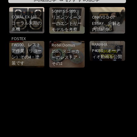
SONY SS-999、
CORAL EX-101、
リボンツイータ
ONKYO D-07
コーラル末期の
ーのエントリー
ESSAY、分解と
名機
モデルを考察
内部紹介
FOSTEX
YAMAHA
FW100、レスト
Rotel Domus
P4050、オーデ
ア作業（リコー
250、スコーカ
ィオ動画を公開
ン）その4・塗
ーのレストア・
装です
その2