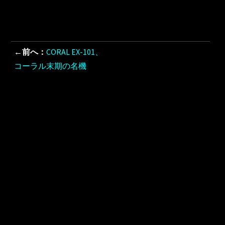
←前へ：
CORAL EX-101、
コーラル末期の名機