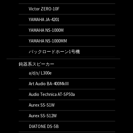
Victor ZERO-10F
YAMAHA JA-4201
YAMAHA NS-1000M
YAMAHA NS-1000MM
バックロードホーン1号機
鈍器系スピーカー
a/d/s/ L300e
Art Audio BA-400MkIII
Audio Technica AT-SP50a
Aurex SS-S1W
Aurex SS-S12W
DIATONE DS-5B