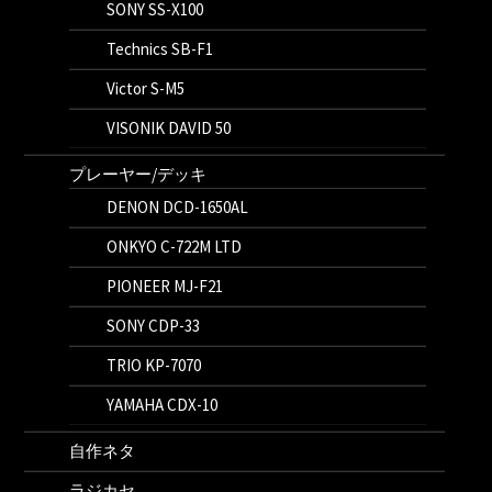
SONY SS-X100
Technics SB-F1
Victor S-M5
VISONIK DAVID 50
プレーヤー/デッキ
DENON DCD-1650AL
ONKYO C-722M LTD
PIONEER MJ-F21
SONY CDP-33
TRIO KP-7070
YAMAHA CDX-10
自作ネタ
ラジカセ