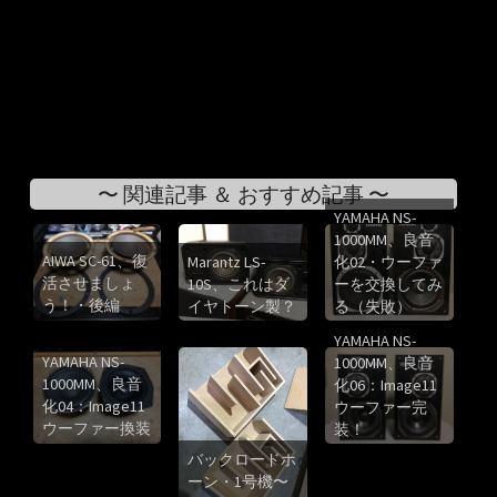
〜 関連記事 ＆ おすすめ記事 〜
YAMAHA NS-
1000MM、良音
AIWA SC-61、復
Marantz LS-
化02・ウーファ
活させましょ
10S、これはダ
ーを交換してみ
う！・後編
イヤトーン製？
る（失敗）
YAMAHA NS-
YAMAHA NS-
1000MM、良音
1000MM、良音
化06：Image11
化04：Image11
ウーファー完
ウーファー換装
装！
バックロードホ
ーン・1号機〜