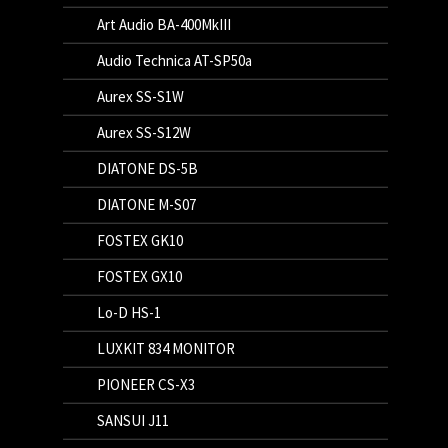
Art Audio BA-400MkIII
Audio Technica AT-SP50a
Aurex SS-S1W
Aurex SS-S12W
DIATONE DS-5B
DIATONE M-S07
FOSTEX GK10
FOSTEX GX10
Lo-D HS-1
LUXKIT 834 MONITOR
PIONEER CS-X3
SANSUI J11