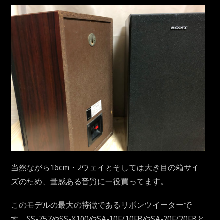
当然ながら16cm・2ウェイとそしては大き目の箱サイ
ズのため、量感ある音質に一役買ってます。
このモデルの最大の特徴であるリボンツイーターで
す、SS-757やSS-X100やSA-10F/10FBやSA-20F/20FBと