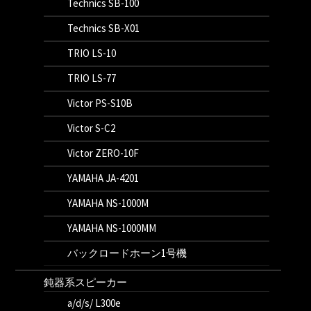
Technics SB-100
Technics SB-X01
TRIO LS-10
TRIO LS-77
Victor PS-S10B
Victor S-C2
Victor ZERO-10F
YAMAHA JA-4201
YAMAHA NS-1000M
YAMAHA NS-1000MM
バックロードホーン1号機
鈍器系スピーカー
a/d/s/ L300e