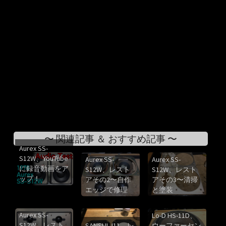
〜 関連記事 ＆ おすすめ記事 〜
Aurex SS-
S12W、YouTube
Aurex SS-
Aurex SS-
に録音動画をア
S12W、レスト
S12W、レスト
ップ！
アその2〜自作
アその3〜清掃
エッジで修理
と塗装
Aurex SS-
Lo-D HS-11D、
S12W、レスト
SANSUI J11、レ
ウーファーセン