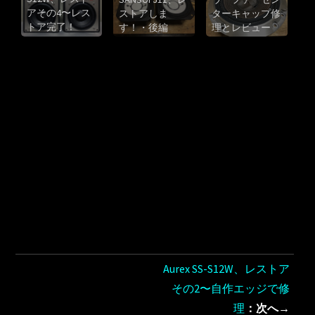
アその4〜レス
ストアしま
ターキャップ修
トア完了！
す！・後編
理とレビュー
Aurex SS-S12W、レストア
その2〜自作エッジで修
理
：次へ→