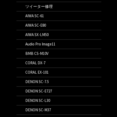
ツイーター修理
AIWA SC-61
AIWA SC-E80
AIWA SX-LM50
Audio Pro Image11
BMB CS-M10V
CORAL DX-7
CORAL EX-101
DENON SC-7.5
DENON SC-E727
DENON SC-L30
DENON SC-M37