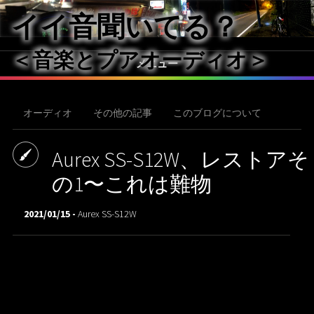
イイ音聞いてる？
＜音楽とプアオーディオ＞
メニュー
オーディオ
その他の記事
このブログについて
Aurex SS-S12W、レストアそ
の1〜これは難物
2021/01/15 -
Aurex SS-S12W