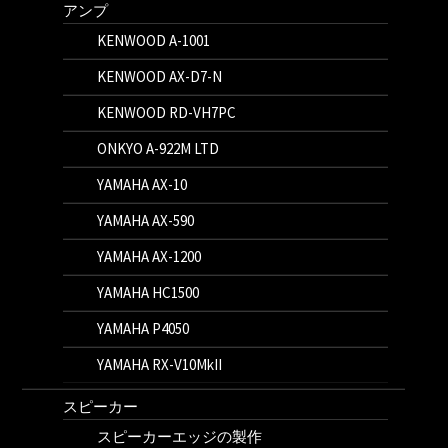
アンプ
KENWOOD A-1001
KENWOOD AX-D7-N
KENWOOD RD-VH7PC
ONKYO A-922M LTD
YAMAHA AX-10
YAMAHA AX-590
YAMAHA AX-1200
YAMAHA HC1500
YAMAHA P4050
YAMAHA RX-V10MkII
スピーカー
スピーカーエッジの製作